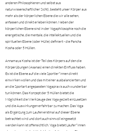
anderen Philosophieren und selbst aus 
naturwissenschaftlicher Sicht), besteht unser Körper aus 
mehr als der körperlichen Ebene die wir alle sehen, 
anfassen und direkt erleben können. Neben der 
körperlichen Ebene sind in der Yogaphilosophie noch die 
energetische, die mentale, die intellektuellen und die 
spirituellen Ebene (oder Hülle) definiert - die Pancha 
Kosha oder 5 Hüllen.
Annamaya Kosha ist der Teil des Körpers auf den die 
Körperübungen (Asanas) einen direkten Einfluss haben. 
Es ist die Ebene auf die viele Sportler*innen direkt 
einwirken wollen und das mit einer ausbalancierten und 
an die Sportart angepassten Yogapraxis auch wunderbar 
tun können. Das Konzept der 5 Hüllen bietet die 
Möglichkeit die Werkzeuge des Yoga gezielt einzusetzen 
und die Auswirkungen erfahrbar zu machen. Das Yoga 
als Ergänzung zum Laufen erstmal auf dieser Ebene 
betrachtet wird und dort auch sinnvoll eingesetzt 
werden kann ist offensichtlich. Yoga bietet Läufer*innen 