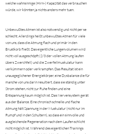
welche wahnsinnige (Hirn-) Kapazität das verbrauchen 
würde, wir könnten ja nichts anders mehr tuen. 
Unbewußtes Atmen ist also notwendig und nicht per se 
schlecht. Allerdings heißt unbewußtes Atmen für viele 
von uns, dass die Atmung flach und primär in den 
Brustkorb fließt. Das eigentliche Lungenvolumen wird 
nicht voll ausgeschöpft (2/3 der vollen Atmung laufen 
übers Zwerchfell) und die Zwerfellmuskulatur kann 
verkümmern oder verkrampfen. Das Resultat ist ein 
unausgeglichener Energiekörper, eine Dysbalance die für 
manche von uns darin resultiert, dass sie ständig unter 
Strom stehen, nicht zur Ruhe finden und eine 
Entspannung kaum möglich ist. Das Nervensystem gerät 
aus der Balance. Eine chronisch schnelle und flache 
Atmung hält Spannung in der Muskulatur (nicht nur im 
Rumpf und in den Schultern), so dass ein sinnvolle und 
ausgleichende Regeneration nach dem Laufen schlicht 
nicht möglich ist. Während des eigentlichen Trainings 