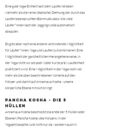
Eine gute Yoga-Einheit nach dem Laufen ist eben 
vielmehr als die reine (statische) Dehnung der durch das 
Laufen beanspruchten Beinmuskulatur die viele 
Läufer*innen nach der Joggingrunde automatisch 
abspulen.
Es gibt aber noch eine andere verbindende Möglichkeit 
für Läufer*innen, Yoga und Laufen zu kombinieren. Eine 
Möglichkeit der ganzheitlichen Herangehensweise, in 
der Yoga nicht nur als post- (oder kurze prä-) Laufeinheit 
praktiziert wird. Eine Möglichkeit in der Yoga noch viel 
mehr als die oben beschriebenen Vorteile auf den 
Körper und damit auf Annamaya Kosha - unsere 
körperliche Ebene mit sich bringt.
Pancha Kosha - die 5 
Hüllen
Annamaya Kosha beschreibt die erste der 5 Hüllen oder 
Ebenen (Pancha Kosha) des Körpers. In der 
Yogaphilosophie (und nicht nur da - sondern auch in 