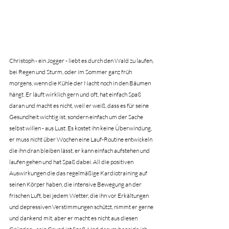
Christoph - ein Jogger - liebt es durch den Wald zu laufen, 
bei Regen und Sturm, oder im Sommer ganz früh 
morgens, wenn die Kühle der Nacht noch in den Bäumen 
hängt. Er läuft wirklich gern und oft, hat einfach Spaß 
daran und macht es nicht, weil er weiß, dass es für seine 
Gesundheit wichtig ist, sondern einfach um der Sache 
selbst willen - aus Lust. Es kostet ihn keine Überwindung, 
er muss nicht über Wochen eine Lauf-Routine entwickeln 
die ihn dran bleiben lässt, er kann einfach aufstehen und 
laufen gehen und hat Spaß dabei. All die positiven 
Auswirkungen die das regelmäßige Kardiotraining auf 
seinen Körper haben, die intensive Bewegung an der 
frischen Luft, bei jedem Wetter, die ihn vor Erkältungen 
und depressiven Verstimmungen schützt, nimmt er gerne 
und dankend mit, aber er macht es nicht aus diesen 