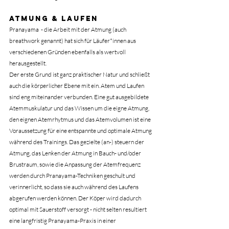
Atmung & laufen
Pranayama  - die Arbeit mit der Atmung (auch 
breathwork genannt) hat sich für Läufer*innen aus 
verschiedenen Gründen ebenfalls als wertvoll 
herausgestellt.
Der erste Grund ist ganz praktischer Natur und schließt 
auch die körperlicher Ebene mit ein. Atem und Laufen 
sind eng miteinander verbunden. Eine gut ausgebildete 
Atemmuskulatur und das Wissen um die eigne Atmung, 
den eignen Atemrhytmus und das Atemvolumen ist eine 
Voraussetzung für eine entspannte und optimale Atmung 
während des Trainings. Das gezielte (an-) steuern der 
Atmung, das Lenken der Atmung in Bauch- und/oder 
Brustraum, sowie die Anpassung der Atemfrequenz 
werden durch Pranayama-Techniken geschult und 
verinnerlicht, so dass sie auch während des Laufens 
abgerufen werden können. Der Köper wird dadurch 
optimal mit Sauerstoff versorgt - nicht selten resultiert 
eine langfristig Pranayama-Praxis in einer 