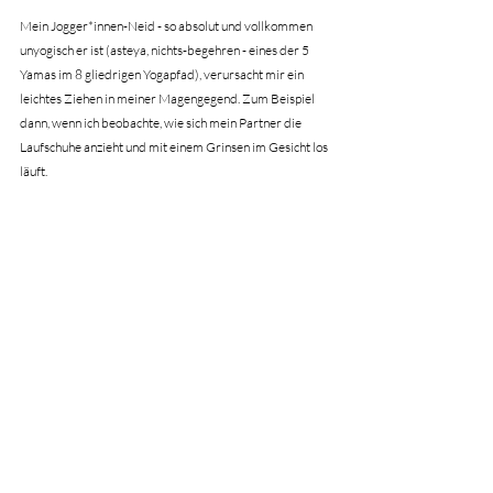
Mein Jogger*innen-Neid - so absolut und vollkommen 
unyogisch er ist (asteya, nichts-begehren - eines der 5 
Yamas im 8 gliedrigen Yogapfad), verursacht mir ein 
leichtes Ziehen in meiner Magengegend. Zum Beispiel 
dann, wenn ich beobachte, wie sich mein Partner die 
Laufschuhe anzieht und mit einem Grinsen im Gesicht los 
läuft. 