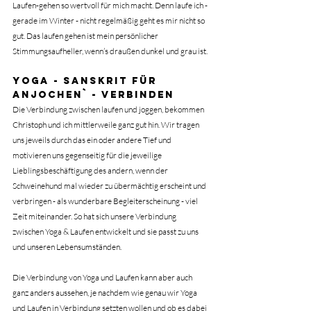
Laufen-gehen so wertvoll für mich macht. Denn laufe ich - 
gerade im Winter - nicht regelmäßig geht es mir nicht so 
gut. Das laufen gehen ist mein persönlicher 
Stimmungsaufheller, wenn’s draußen dunkel und grau ist.
Yoga - Sanskrit für 
anjochen` - verbinden
Die Verbindung zwischen laufen und joggen, bekommen 
Christoph und ich mittlerweile ganz gut hin. Wir tragen 
uns jeweils durch das ein oder andere Tief und 
motivieren uns gegenseitig für die jeweilige 
Lieblingsbeschäftigung des andern, wenn der 
Schweinehund mal wieder zu übermächtig erscheint und 
verbringen - als wunderbare Begleiterscheinung - viel 
Zeit miteinander.
 So
 hat sich unsere Verbindung 
zwischen Yoga & Laufen entwickelt und sie passt zu uns 
und unseren Lebensumständen.
Die Verbindung von Yoga und Laufen kann aber auch 
ganz anders aussehen, je nachdem wie genau wir Yoga 
und Laufen in Verbindung setzten wollen und ob es dabei 