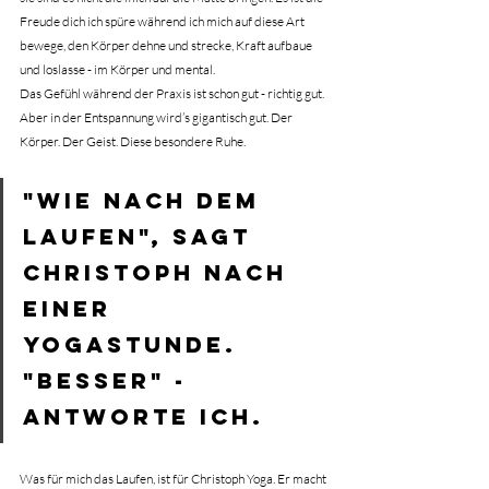
Freude dich ich spüre während ich mich auf diese Art 
bewege, den Körper dehne und strecke, Kraft aufbaue 
und loslasse - im Körper und mental.
Das Gefühl während der Praxis ist schon gut - richtig gut. 
Aber in der Entspannung wird’s gigantisch gut. Der 
Körper. Der Geist. Diese besondere Ruhe.
"Wie nach dem 
Laufen", sagt 
Christoph nach 
einer 
Yogastunde. 
"Besser" - 
antworte ich.
Was für mich das Laufen, ist für Christoph Yoga.
 Er
 macht 