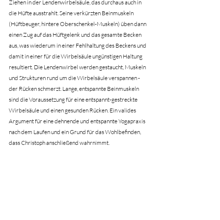
Ziehen in der Lendenwirbelsäule, das durchaus auch in 
die Hüfte ausstrahlt. Seine verkürzten Beinmuskeln 
(Hüftbeuger, hintere Oberschenkel-Muskeln) üben dann 
einen Zug auf das Hüftgelenk und das gesamte Becken 
aus, was wiederum in einer Fehlhaltung des Beckens und 
damit in einer für die Wirbelsäule ungünstigen Haltung 
resultiert. Die Lendenwirbel werden gestaucht, Muskeln 
und Strukturen rund um die Wirbelsäule verspannen - 
der Rücken schmerzt. Lange, entspannte Beinmuskeln 
sind die Voraussetzung für eine entspannt-gestreckte 
Wirbelsäule und einen gesunden Rücken. Ein valides 
Argument für eine dehnende und entspannte Yogapraxis 
nach dem Laufen und ein Grund für das Wohlbefinden, 
dass Christoph anschließend wahrnimmt.