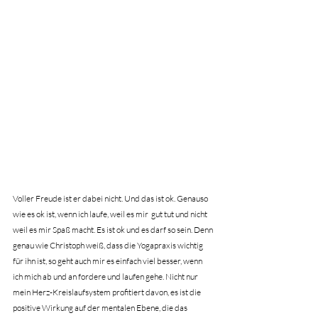
Voller Freude ist er dabei nicht. Und das ist ok. Genauso 
wie es ok ist, wenn ich laufe, weil es mir  gut tut und nicht 
weil es mir Spaß macht. Es ist ok und es darf so sein. Denn 
genau wie Christoph weiß, dass die Yogapraxis wichtig 
für ihn ist, so geht auch mir es einfach viel besser, wenn 
ich mich ab und an fordere und laufen gehe. Nicht nur 
mein Herz-Kreislaufsystem profitiert davon, es ist die 
positive Wirkung auf der mentalen Ebene, die das 