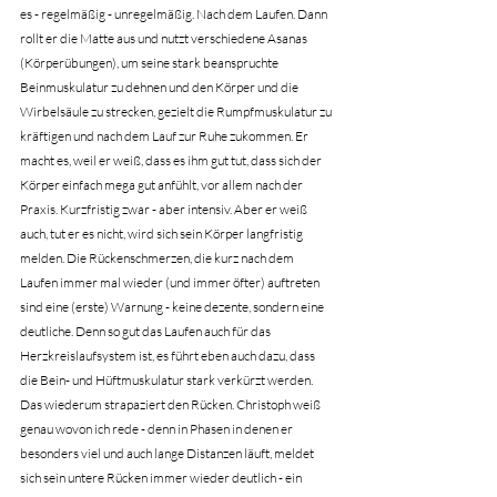
es - regelmäßig - unregelmäßig. Nach dem Laufen. Dann 
rollt er die Matte aus und nutzt verschiedene Asanas 
(Körperübungen), um seine stark beanspruchte 
Beinmuskulatur zu dehnen und den Körper und die 
Wirbelsäule zu strecken, gezielt die Rumpfmuskulatur zu 
kräftigen und nach dem Lauf zur Ruhe zukommen. Er 
macht es, weil er weiß, dass es ihm gut tut, dass sich der 
Körper einfach mega gut anfühlt, vor allem nach der 
Praxis. Kurzfristig zwar - aber intensiv. Aber er weiß 
auch, tut er es nicht, wird sich sein Körper langfristig 
melden. Die Rückenschmerzen, die kurz nach dem 
Laufen immer mal wieder (und immer öfter) auftreten 
sind eine (erste) Warnung - keine dezente, sondern eine 
deutliche. Denn so gut das Laufen auch für das 
Herzkreislaufsystem ist, es führt eben auch dazu, dass 
die Bein- und Hüftmuskulatur stark verkürzt werden. 
Das wiederum strapaziert den Rücken. Christoph weiß 
genau wovon ich rede - denn in Phasen in denen er 
besonders viel und auch lange Distanzen läuft, meldet 
sich sein untere Rücken immer wieder deutlich - ein 