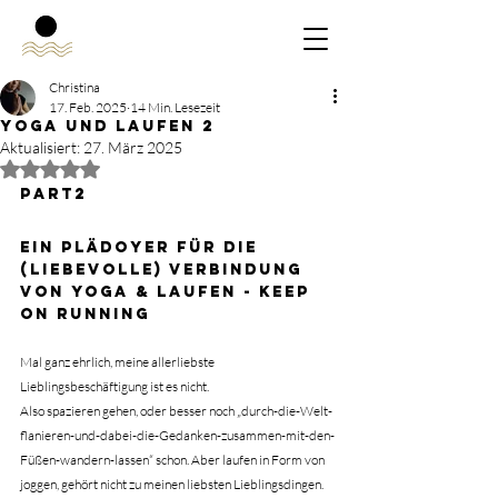
Christina
17. Feb. 2025
14 Min. Lesezeit
YOGA UND LAUFEN 2
Aktualisiert:
27. März 2025
Mit NaN von 5 Sternen bewertet.
Part2
Ein Plädoyer für die 
(liebevolle) Verbindung 
von Yoga & Laufen - keep 
on running
Mal ganz ehrlich, meine allerliebste 
Lieblingsbeschäftigung ist es nicht.
Also spazieren gehen, oder besser noch „durch-die-Welt-
flanieren-und-dabei-die-Gedanken-zusammen-mit-den-
Füßen-wandern-lassen“ schon. Aber laufen in Form von 
joggen, gehört nicht zu meinen liebsten Lieblingsdingen. 