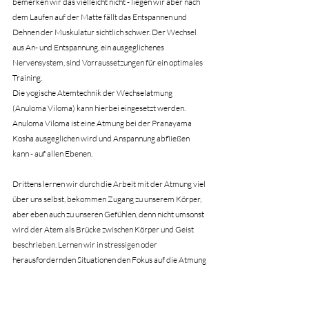
bemerken wir das vielleicht nicht - liegen wir aber nach 
dem Laufen auf der Matte fällt das Entspannen und 
Dehnen der Muskulatur sichtlich schwer. Der Wechsel 
aus An- und Entspannung, ein ausgeglichenes 
Nervensystem, sind Vorraussetzungen für ein optimales 
Training.
Die yogische Atemtechnik der Wechselatmung 
(Anuloma Viloma) kann hierbei eingesetzt werden. 
Anuloma Viloma ist eine Atmung bei der Pranayama 
Kosha ausgeglichen wird und Anspannung abfließen 
kann - auf allen Ebenen.
Drittens lernen wir durch die Arbeit mit der Atmung viel 
über uns selbst, bekommen Zugang zu unserem Körper, 
aber eben auch zu unseren Gefühlen, denn nicht umsonst 
wird der Atem als Brücke zwischen Körper und Geist 
beschrieben. Lernen wir in stressigen oder 
herausfordernden Situationen den Fokus auf die Atmung 
zu lenken und diese gezielt einzusetzen wirken wir auf 
unser Gefühlsleben und dadurch auf unsere 3. Hülle, die 
mentale Ebene ein (Manomaya Kosha). Die Atmung kann 