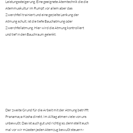
Leistungssteigerung. Eine geeignete Atemtechnik die die 
Atemmuskultur im Rumpf, vor allem aber das 
Zwerchfell trainiert und eine gezielte Lenkung der 
Atmung schult, ist die tiefe Bauchatmung oder 
Zwerchfellatmung. Hier wird die Atmung kontrolliert 
und tief in den Bauchraum gelenkt.
Der zweite Grund für die Arbeit mit der Atmung betrifft 
Pranamaya Kosha direkt. Im Alltag atmen viele von uns 
unbewußt. Das ist auch gut und richtig so, denn stellt euch 
mal vor wir müssten jeden Atemzug bewußt steuern - 