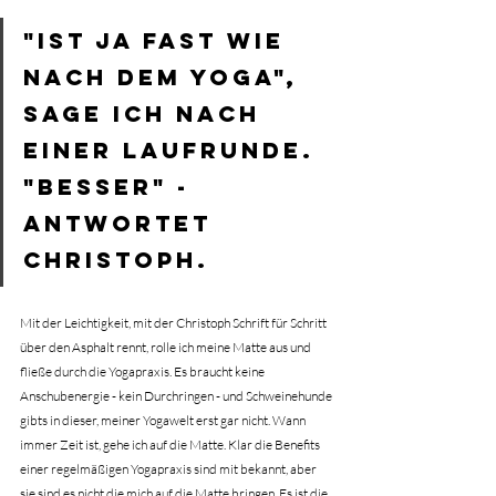
"Ist ja fast wie 
nach dem Yoga", 
sage ich nach 
einer Laufrunde. 
"Besser" - 
antwortet 
Christoph.
Mit der Leichtigkeit, mit der Christoph Schrift für Schritt 
über den Asphalt rennt, rolle ich meine Matte aus und 
fließe durch die Yogapraxis. Es braucht keine 
Anschubenergie - kein Durchringen - und Schweinehunde 
gibts in dieser, meiner Yogawelt erst gar nicht. Wann 
immer Zeit ist, gehe ich auf die Matte. Klar die Benefits 
einer regelmäßigen Yogapraxis sind mit bekannt, aber 
sie sind es nicht die mich auf die Matte bringen. Es ist die 