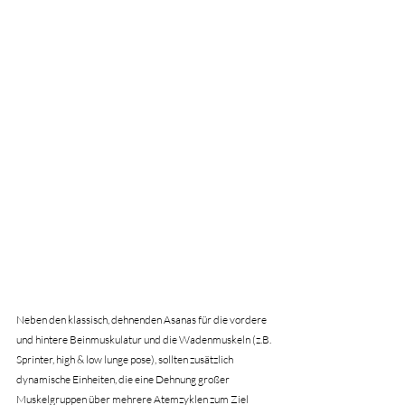
Neben den klassisch, dehnenden Asanas für die vordere 
und hintere Beinmuskulatur und die Wadenmuskeln (z.B. 
Sprinter, high & low lunge pose), sollten zusätzlich 
dynamische Einheiten, die eine Dehnung großer 
Muskelgruppen über mehrere Atemzyklen zum Ziel 