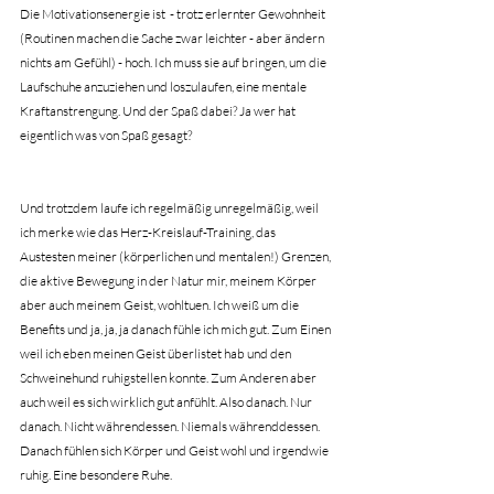
Die Motivationsenergie ist  - trotz erlernter Gewohnheit 
(Routinen machen die Sache zwar leichter - aber ändern 
nichts am Gefühl) - hoch. Ich muss sie auf bringen, um die 
Laufschuhe anzuziehen und loszulaufen, eine mentale 
Kraftanstrengung. Und der Spaß dabei? Ja wer hat 
eigentlich was von Spaß gesagt?
Und trotzdem laufe ich regelmäßig unregelmäßig, weil 
ich merke wie das Herz-Kreislauf-Training, das 
Austesten meiner (körperlichen und mentalen!) Grenzen, 
die aktive Bewegung in der Natur mir, meinem Körper 
aber auch meinem Geist, wohltuen. Ich weiß um die 
Benefits und ja, ja, ja danach fühle ich mich gut. Zum Einen 
weil ich eben meinen Geist überlistet hab und den 
Schweinehund ruhigstellen konnte. Zum Anderen aber 
auch weil es sich wirklich gut anfühlt. Also danach. Nur 
danach. Nicht währendessen. Niemals währenddessen. 
Danach fühlen sich Körper und Geist wohl und irgendwie 
ruhig. Eine besondere Ruhe.