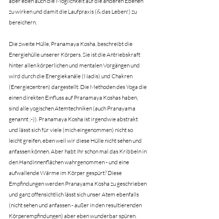
aber eben auch die Möglichkeit auf die anderen Ebenen 
zu wirken und damit die Laufpraxis (& das Leben!) zu 
bereichern.
Die zweite Hülle, Pranamaya Kosha, beschreibt die 
Energiehülle unserer Körpers. Sie ist die Antriebskraft 
hinter allen körperlichen und mentalen Vorgängen und 
wird durch die Energiekanäle (Nadis) und Chakren 
(Energiezentren) dargestellt. Die Methoden des Yoga die 
einen direkten Einfluss auf Pranamaya Koshas haben, 
sind alle yogischen Atemtechniken (auch Pranayama 
genannt ;-)). Pranamaya Kosha ist irgendwie abstrakt 
und lässt sich für viele (mich eingenommen) nicht so 
leicht greifen, eben weil wir diese Hülle nicht sehen und 
anfassen können. Aber habt ihr schon mal das Kribbeln in 
den Handinnenflächen wahrgenommen - und eine 
aufwallende Wärme im Körper gespürt? Diese 
Empfindungen werden Pranayama Kosha zu geschrieben 
und ganz offensichtlich lässt sich unser Atem ebenfalls 
(nicht sehen und anfassen - außer in den resultierenden 
Körperempfindungen) aber eben wunderbar spüren.