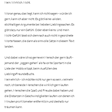
Nein. Wirklich. Nicht.
Woran genau das liegt, kann ich nicht sagen - würde ich 
gern, kann ich aber nicht. Es gibt keine validen, 
stichhaltigen Argumente bei liebsten Lieblingssachen. Es 
gibt dazu nur ein Gefühl. Oder eben keins. Und mein 
Nicht-Gefühl lässt sich demnach auch nicht in geordnete 
Worte fassen, die dann als sinnvolle Sätze in diesem Text 
landen.
Und dabei wäre ich so gerne ein Mensch der gern läuft - 
jemand der „joggen-gehen“ als favorite Sportart in die 
Liste der Hobbys tippt, beim Ausfüllen des 
LieblingsFreundeBuchs.
Nein ehrlich - ich möchte nicht nur gern so sein, vielmehr 
noch, ich beneide Menschen die wirklich gern laufen 
gehen, Menschen die Spaß und Freude dabei haben und 
die Distanzen in Geschwindigkeiten laufen von denen ich 
Minuten pro Kilometer entfernt bin und deshalb nur 
träumen kann.