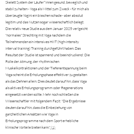
Skelett System der Läufer*innen gesund, beweglich und 
stabil zu halten - Yoga als Mittel zum Zweck - für mich als 
überzeugte Yogini ein bisschen schade - aber absolut 
legitim und das Nutzen sogar wissenschaftlich belegt.  
Die relativ neue Studie aus dem Januar 2025 verlgeicht 
"normales" Strechting mit Yoga nachdem die 
Teilnehmenden ein intensives HIIT (high-intensity 
interval training) Training durchgeführt haben. Das 
Resultat der Studie ist spannend und beeindruckend: 
Die 
Rolle der Atmung, der rhythmischen 
Muskelkontraktionen und der Tiefenentspannung beim 
Yoga scheint die Erholungsphase effektiver zu gestalten 
als das Dehnen allein. Dies deutet darauf hin, dass Yoga 
als aktives Erholungsprogramm oder Regenerations 
eingesetzt werden sollte. Mehr noch schließen die 
Wissenschaftler mit folgendem Fazit: "Die Ergebnisse 
deuten darauf hin, dass die Einbeziehung von 
ganzheitlichen Ansätzen wie Yoga in 
Erholungsprogramme nach dem Sport erhebliche 
klinische Vorteile bieten kann."
 (1)