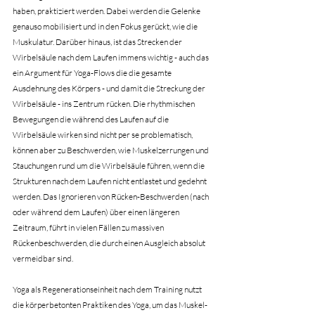
haben, praktiziert werden. Dabei werden die Gelenke 
genauso mobilisiert und in den Fokus gerückt, wie die 
Muskulatur. Darüber hinaus, ist das Strecken der 
Wirbelsäule nach dem Laufen immens wichtig - auch das 
ein Argument für Yoga-Flows die die gesamte 
Ausdehnung des Körpers - und damit die Streckung der 
Wirbelsäule - ins Zentrum rücken. Die rhythmischen 
Bewegungen die während des Laufen auf die 
Wirbelsäule wirken sind nicht per se problematisch, 
können aber zu Beschwerden, wie Muskelzerrungen und 
Stauchungen rund um die Wirbelsäule führen, wenn die 
Strukturen nach dem Laufen nicht entlastet und gedehnt 
werden. Das Ignorieren von Rücken-Beschwerden (nach 
oder während dem Laufen) über einen längeren 
Zeitraum, führt in vielen Fällen zu massiven 
Rückenbeschwerden, die durch einen Ausgleich absolut 
vermeidbar sind.
Yoga als Regenerationseinheit nach dem Training nutzt 
die körperbetonten Praktiken des Yoga, um das Muskel-