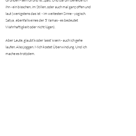
Gründen - sein Grund ist Spaß. Und darum beneide ich 
ihn - ein bisschen, im Stillen, oder auch mal ganz offen und 
laut (wenigstens das ist  - im weitesten Sinne - yogisch. 
Satya , ebenfalls eines der 5 Yamas - es bedeutet 
Wahrhaftigkeit oder nicht lügen).
Aber Leute, glaubt’s oder lasst´s sein - auch ich gehe 
laufen. Also joggen. Mich kostet Überwindung. Und ich 
mache es trotzdem.