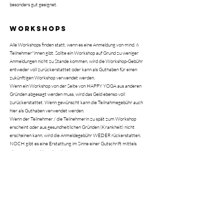
besonders gut geeignet.
Workshops
Alle Workshops finden statt, wenn es eine Anmeldung von mind. 6
Teilnehmer*innen gibt. Sollte ein Workshop auf Grund zu weniger
Anmeldungen nicht zu Stande kommen, wird die Workshop-Gebühr
entweder voll zurückerstattet oder kann als Guthaben für einen
zukünftigen Workshop verwendet werden.
Wenn ein Workshop von der Seite von HAPPY YOGA aus anderen
Gründen abgesagt werden muss, wird das Geld ebenso voll
zurückerstattet. Wenn gewünscht kann die Teilnahmegebühr auch
hier als Guthaben verwendet werden.
Wenn der Teilnehmer / die Teilnehmerin zu spät zum Workshop
erscheint oder aus gesundheitlichen Gründen (Krankheit) nicht
erscheinen kann, wird die Anmeldegebühr WEDER rückerstatten,
NOCH gibt es eine Erstattung im Sinne einer Gutschrift mittels
einem anderen Yoga-Angebot.
FAQs
COMING SOON...