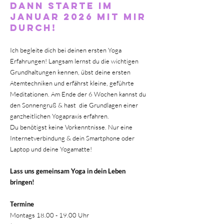
dANN STARTE IM
frankfurt
JANUAR 2026 mit mir
yogKURS
2026
durch!
Ich begleite dich
bei
deinen ersten Yoga
Erfahrungen! Langsam lernst du die wichtigen
Grundhaltungen kennen, übst deine ersten
Atemtechniken und erfährst kleine, geführte
Meditationen. Am Ende der 6 Wochen kannst du
den Sonnengruß & hast die Grundlagen einer
ganzheitlichen Yogapraxis erfahren.
Du benötigst keine
Vorkenntnisse
. Nur eine
Internetverbindung & dein Smartphone oder
Laptop und
deine
Yogamatte!
Lass uns
gemeinsam
Yoga in dein Leben
bringen!
Termine
Montags
18.00 - 19.00
Uhr