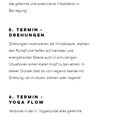
das gelernte und praktizierst Meditation in
Bewegung!
5. tERMIN -
Drehungen
Drehungen mobilisieren die Wirbelsäule, stärken
den Rumpf und helfen auf mentaler und
energetischer Ebene auch in schwierigen
Situationen einen klaren Kopf zu bewahren. In
dieser Stunde übst du vorwiegend Asanas mit
Drehung, ob im sitzen, stehen oder liegend!
6. tERMIN -
YOGA FLOW
Verbinde in der 6. Yogastunde alles gelernte.
Ein ganzheitlicher Yogaflow at it´s best.
Atem - Meditation - Bewegung!