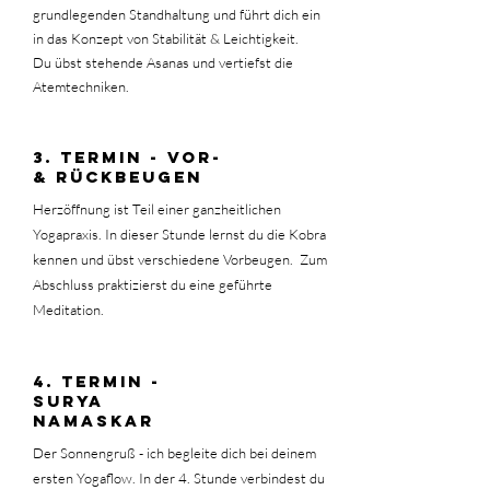
grundlegenden Standhaltung und führt dich ein
in das Konzept von Stabilität & Leichtigkeit.
Du übst stehende Asanas und vertiefst die
Atemtechniken.
3. tERMIN - vOR-
& rÜCKBEUGEN
Herzöffnung ist Teil einer ganzheitlichen
Yogapraxis. In dieser Stunde lernst du die Kobra
kennen und übst verschiedene Vorbeugen. Zum
Abschluss praktizierst du eine geführte
Meditation.
4. tERMIN -
Surya
namaskar
Der Sonnengruß - ich begleite dich bei deinem
ersten Yogaflow. In der 4. Stunde verbindest du