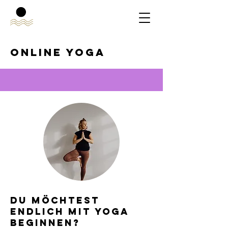
online YOGA
VORSÄTZE2026
du möchtest
yoga balance
endlich mit yoga
frankfurt
beginnen?​
yoga quartier