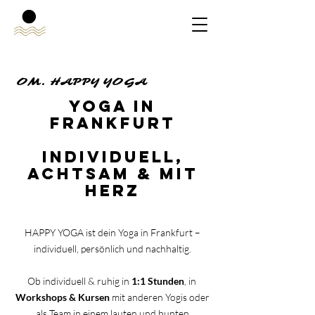
OM. HAPPY YOGA
OM. HAPPY YOGA
Yoga in
FrankfurT
individuell,
achtsam & mit
Herz
HAPPY YOGA ist dein Yoga in Frankfurt –
individuell, persönlich und nachhaltig.
Ob
individuell & ruhig
in
1:1 Stunden
, in
Workshops & Kursen
mit anderen Yogis oder
als Team in einem lauten und bunten